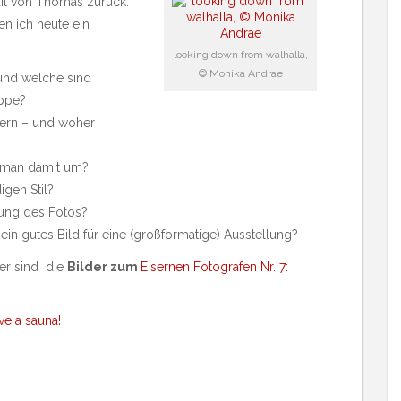
ail von Thomas zurück.
en ich heute ein
looking down from walhalla,
© Monika Andrae
und welche sind
appe?
dern – und woher
t man damit um?
gen Stil?
lung des Fotos?
s ein gutes Bild für eine (großformatige) Ausstellung?
ier sind die
Bilder zum
Eisernen Fotografen Nr. 7:
ve a sauna!