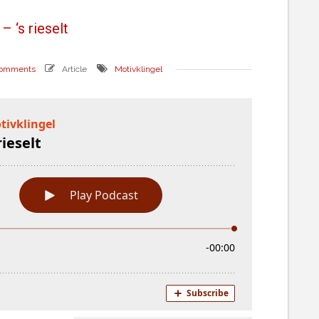
– ‘s rieselt
comments
Article
Motivklingel