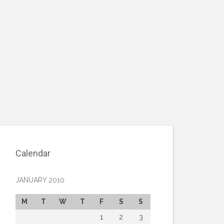
Calendar
JANUARY 2010
M
T
W
T
F
S
S
1
2
3