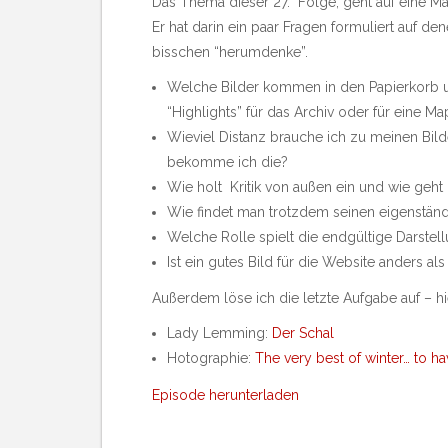
Das Thema dieser 27. Folge, geht auf eine M
Er hat darin ein paar Fragen formuliert auf den
bisschen “herumdenke”.
Welche Bilder kommen in den Papierkorb 
“Highlights” für das Archiv oder für eine M
Wieviel Distanz brauche ich zu meinen Bil
bekomme ich die?
Wie holt Kritik von außen ein und wie geh
Wie findet man trotzdem seinen eigenständi
Welche Rolle spielt die endgültige Darstel
Ist ein gutes Bild für die Website anders al
Außerdem löse ich die letzte Aufgabe auf – h
Lady Lemming:
Der Schal
Hotographie:
The very best of winter… to ha
Episode herunterladen