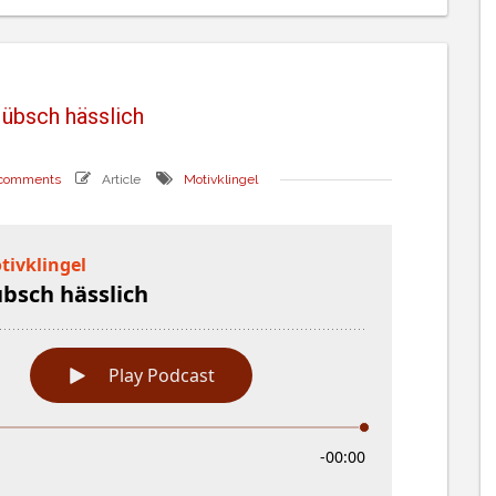
übsch hässlich
 comments
Article
Motivklingel