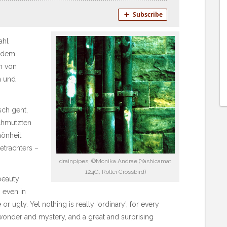
ahl
h dem
n von
n und
sch geht,
schmutzten
önheit
etrachters –
drainpipes, ©Monika Andrae (Yashicamat
124G, Rollei Crossbird)
beauty
 even in
ugly. Yet nothing is really ‘ordinary’, for every
wonder and mystery, and a great and surprising