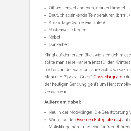
Oft wolkenverhangenen, grauen Himmel
Deutlich absinkende Temperaturen (brrrr …)
Kurze Tage (vorne wie hinten)
Haufenweise Regen
Nebel
Dunkelheit
Klingt auf den ersten Blick wie ziemlich mie
sollte man seine Kamera jetzt für den Winters
und erst in der warmen Jahreshälfte wieder r
Moni und “Special Guest”
Chris Marquardt
) fi
der heutigen Sendung geht’s um Herbstmotive
vieles mehr.
Außerdem dabei:
Neu in der Motivklingel: Die Beantwortung
Wir lösen den
Eisernen Fotografen #4
auf 
Motivklingelhörer und eine für fremdhöre