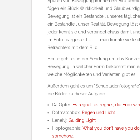
Spuren von Bewegung können ein Bild bereich
fügen ein Stück Wirklichkeit und Glaubwürdigk
Bewegung ist ein Bestandteil unseres täglich
ein Bestandteil unser Realität. Bewegung löst
jeder kennt sie und verbindet etwas damit un
im Foto dargestellt ist … man könnte vielleich
Betrachters mit dem Bild.
Heute geht es in der Sendung um das Konze
Bewegung. In welcher Form bekommt man es 
welche Möglichkeiten und Varianten gibt es.
Außerdem geht es um “Schubladenfotografie”
die Bilder zu dieser Aufgabe:
Da Opfer:
Es regnet, es regnet, die Erde wi
Dotmatchbox:
Regen und Licht
LeneNj:
Guiding Light
Hoptographie:
What you don’t have you don
somehow…