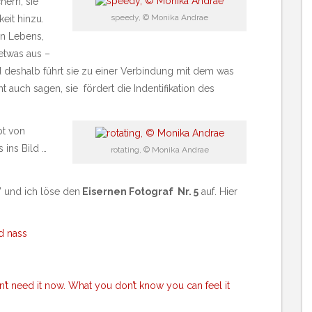
ern, sie
speedy, © Monika Andrae
eit hinzu.
en Lebens,
 etwas aus –
d deshalb führt sie zu einer Verbindung mit dem was
t auch sagen, sie fördert die Indentifikation des
pt von
ins Bild …
rotating, © Monika Andrae
 und ich löse den
Eisernen Fotograf Nr. 5
auf. Hier
rd nass
’t need it now. What you don’t know you can feel it