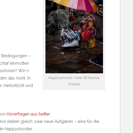
se Bedingungen –
chlaf einmotten
ausholen? Wir (=
nden das nicht. In
Regenschirme. Viele. © Monika
Andrae
, Herbstlicht und
 von
Hörerfragen aus twitter
.
und stellen gleich zwei neue Aufgaben – eine für die
nde Happyshooter.