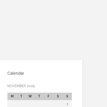
Calendar
NOVEMBER 2009
M
T
W
T
F
S
S
1