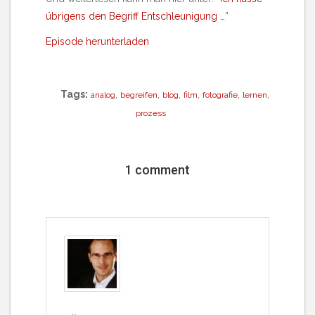
übrigens den Begriff Entschleunigung …
”
Episode herunterladen
Tags:
,
,
,
,
,
,
analog
begreifen
blog
film
fotografie
lernen
prozess
1 comment