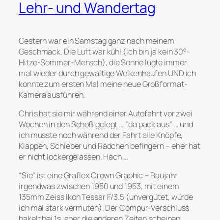
Lehr- und Wandertag
Gestern war ein Samstag ganz nach meinem
Geschmack. Die Luft war kühl (ich bin ja kein 30°-
Hitze-Sommer-Mensch), die Sonne lugte immer
mal wieder durch gewaltige Wolkenhaufen UND ich
konnte zum ersten Mal meine neue Großformat-
Kamera ausführen.
Chris hat sie mir während einer Autofahrt vor zwei
Wochen in den Schoß gelegt … “da pack aus” … und
ich musste noch während der Fahrt alle Knöpfe,
Klappen, Schieber und Rädchen befingern – eher hat
er nicht lockergelassen. Hach …
“Sie” ist eine Graflex Crown Graphic – Baujahr
irgendwas zwischen 1950 und 1953, mit einem
135mm Zeiss Ikon Tessar F/3.5 (unvergütet, würde
ich mal stark vermuten). Der Compur-Verschluss
hakelt bei 1s, aber die anderen Zeiten scheinen