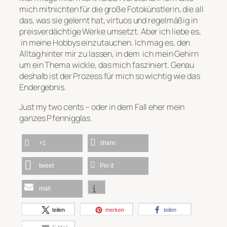
mich mitnichten für die große Fotokünstlerin, die all
das, was sie gelernt hat, virtuos und regelmäßig in
preisverdächtige Werke umsetzt. Aber ich liebe es,
in meine Hobbys einzutauchen. Ich mag es, den
Alltag hinter mir zu lassen, in dem ich mein Gehirn
um ein Thema wickle, das mich fasziniert. Genau
deshalb ist der Prozess für mich so wichtig wie das
Endergebnis.
Just my two cents – oder in dem Fall eher mein
ganzes Pfennigglas.
+1
share
tweet
Pin it
mail
teilen
merken
teilen