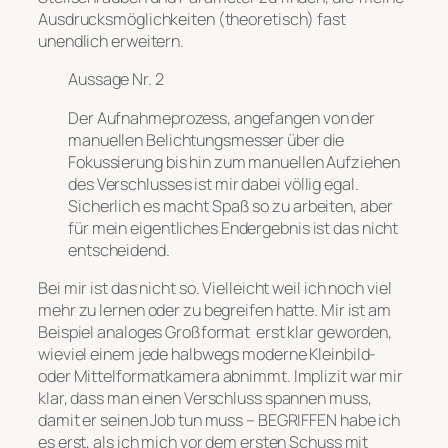
Ausdrucksmöglichkeiten (theoretisch) fast
unendlich erweitern.
Aussage Nr. 2
Der Aufnahmeprozess, angefangen von der
manuellen Belichtungsmesser über die
Fokussierung bis hin zum manuellen Aufziehen
des Verschlusses ist mir dabei völlig egal.
Sicherlich es macht Spaß so zu arbeiten, aber
für mein eigentliches Endergebnis ist das nicht
entscheidend.
Bei mir ist das nicht so. Vielleicht weil ich noch viel
mehr zu lernen oder zu begreifen hatte. Mir ist am
Beispiel analoges Großformat erst klar geworden,
wieviel einem jede halbwegs moderne Kleinbild-
oder Mittelformatkamera abnimmt. Implizit war mir
klar, dass man einen Verschluss spannen muss,
damit er seinen Job tun muss – BEGRIFFEN habe ich
es erst, als ich mich vor dem ersten Schuss mit