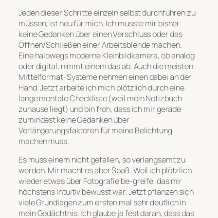
Jeden dieser Schritte einzeln selbst durchführen zu
müssen, ist neu für mich. Ich musste mir bisher
keine Gedanken über einen Verschluss oder das
Öffnen/Schließen einer Arbeitsblende machen.
Eine halbwegs moderne Kleinbildkamera, ob analog
oder digital, nimmt einem das ab. Auch die meisten
Mittelformat-Systeme nehmen einen dabei an der
Hand. Jetzt arbeite ich mich plötzlich durch eine
lange mentale Checkliste (weil mein Notizbuch
zuhause liegt) und bin froh, dass ich mir gerade
zumindest keine Gedanken über
Verlängerungsfaktoren für meine Belichtung
machen muss.
Es muss einem nicht gefallen, so verlangsamt zu
werden. Mir macht es aber Spaß. Weil ich plötzlich
wieder etwas über Fotografie be-greife, das mir
höchstens intuitiv bewusst war. Jetzt pflanzen sich
viele Grundlagen zum ersten mal sehr deutlich in
mein Gedächtnis. Ich glaube ja fest daran, dass das