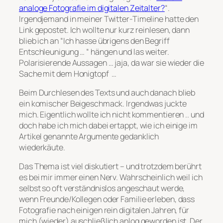
analoge Fotografie im digitalen Zeitalter?
“.
Irgendjemand in meiner Twitter-Timeline hatte den
Link gepostet. Ich wollte nur kurz reinlesen, dann
blieb ich an “
Ich hasse übrigens den Begriff
Entschleunigung …
“ hängen und las weiter.
Polarisierende Aussagen … jaja, da war sie wieder die
Sache mit dem Honigtopf …
Beim Durchlesen des Texts und auch danach blieb
ein komischer Beigeschmack. Irgendwas juckte
mich. Eigentlich wollte ich nicht kommentieren .. und
doch habe ich mich dabei ertappt, wie ich einige im
Artikel genannte Argumente gedanklich
wiederkäute.
Das Thema ist viel diskutiert – und trotzdem berührt
es bei mir immer einen Nerv. Wahrscheinlich weil ich
selbst so oft verständnislos angeschaut werde,
wenn Freunde/Kollegen oder Familie erleben, dass
Fotografie nach einigen rein digitalen Jahren, für
mich (wieder) auschließlich anlog geworden ist. Der