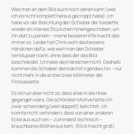
Was man an dem Bild auch noch sehen kann (weil
ich es nicht komplett heraus gecroppt habe): ich
habe vor der Belichtung den Schieber der Kassette
wieder ein kleines Stückchen hineingeschoben, um
ihn dort zu parken – meine bessere Hilfe macht das
immer so. Leider hat Chris wohl das bessere
Händchen dafür, wie weit man den Schieber
reinstupsen kann, ohne dass der das Bild
beschneidet. Ich habe das Händchen nicht. Deshalb
kommen die Schieber demnächst irgendwo hin – nur
nicht mehr in die ersten zwei Millimeter der
Filmkassette
Es ist nun aber nicht so, dass alles in die Hose
gegangen wäre. Die schönsten Motive hatte ich
zwar schwindelig (weil doppelt) belichtet, ich
konnte nicht verhindern, dass von einer anderen
Ecke aus auch ein – zumindest technisch –
brauchbares Bild heraus kam. (Klick macht groß)