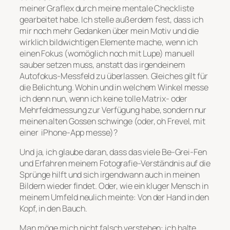
meiner Graflex durch meine mentale Checkliste
gearbeitet habe. Ich stelle außerdem fest, dass ich
mir noch mehr Gedanken über mein Motiv und die
wirklich bildwichtigen Elemente mache, wenn ich
einen Fokus (womöglich noch mit Lupe) manuell
sauber setzen muss, anstatt das irgendeinem
Autofokus-Messfeld zu überlassen. Gleiches gilt für
die Belichtung. Wohin und in welchem Winkel messe
ich denn nun, wenn ich keine tolle Matrix- oder
Mehrfeldmessung zur Verfügung habe, sondern nur
meinen alten Gossen schwinge (oder, oh Frevel, mit
einer iPhone-App messe)?
Und ja, ich glaube daran, dass das viele Be-Grei-Fen
und Erfahren meinem Fotografie-Verständnis auf die
Sprünge hilft und sich irgendwann auch in meinen
Bildern wieder findet. Oder, wie ein kluger Mensch in
meinem Umfeld neulich meinte: Von der Hand in den
Kopf, in den Bauch.
Man möge mich nicht falsch verstehen: ich halte