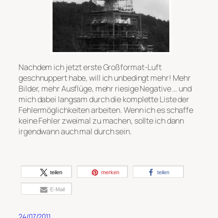
Nachdem ich jetzt erste Großformat-Luft
geschnuppert habe, will ich unbedingt mehr! Mehr
Bilder, mehr Ausflüge, mehr riesige Negative … und
mich dabei langsam durch die komplette Liste der
Fehlermöglichkeiten arbeiten. Wenn ich es schaffe
keine Fehler zweimal zu machen, sollte ich dann
irgendwann auch mal durch sein.
teilen
merken
teilen
E-Mail
24/07/2011