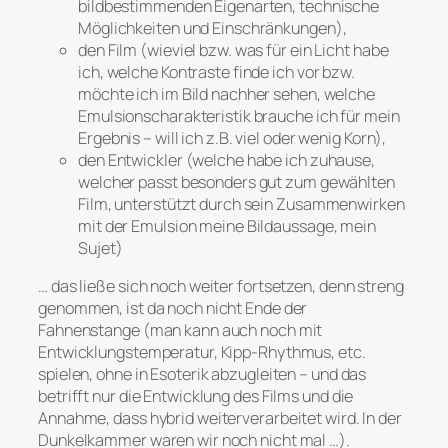
bildbestimmenden Eigenarten, technische
Möglichkeiten und Einschränkungen),
den Film (wieviel bzw. was für ein Licht habe
ich, welche Kontraste finde ich vor bzw.
möchte ich im Bild nachher sehen, welche
Emulsionscharakteristik brauche ich für mein
Ergebnis – will ich z.B. viel oder wenig Korn),
den Entwickler (welche habe ich zuhause,
welcher passt besonders gut zum gewählten
Film, unterstützt durch sein Zusammenwirken
mit der Emulsion meine Bildaussage, mein
Sujet)
… das ließe sich noch weiter fortsetzen, denn streng
genommen, ist da noch nicht Ende der
Fahnenstange (man kann auch noch mit
Entwicklungstemperatur, Kipp-Rhythmus, etc.
spielen, ohne in Esoterik abzugleiten – und das
betrifft nur die Entwicklung des Films und die
Annahme, dass hybrid weiterverarbeitet wird. In der
Dunkelkammer waren wir noch nicht mal …).