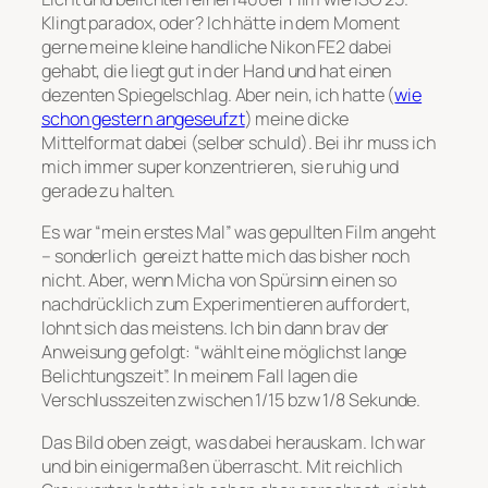
Klingt paradox, oder? Ich hätte in dem Moment
gerne meine kleine handliche Nikon FE2 dabei
gehabt, die liegt gut in der Hand und hat einen
dezenten Spiegelschlag. Aber nein, ich hatte (
wie
schon gestern angeseufzt
) meine dicke
Mittelformat dabei (selber schuld). Bei ihr muss ich
mich immer super konzentrieren, sie ruhig und
gerade zu halten.
Es war “mein erstes Mal” was gepullten Film angeht
– sonderlich gereizt hatte mich das bisher noch
nicht. Aber, wenn Micha von Spürsinn einen so
nachdrücklich zum Experimentieren auffordert,
lohnt sich das meistens. Ich bin dann brav der
Anweisung gefolgt: “wählt eine möglichst lange
Belichtungszeit”. In meinem Fall lagen die
Verschlusszeiten zwischen 1/15 bzw 1/8 Sekunde.
Das Bild oben zeigt, was dabei herauskam. Ich war
und bin einigermaßen überrascht. Mit reichlich