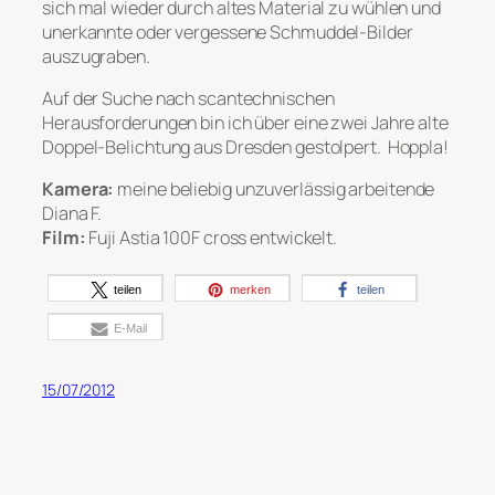
sich mal wieder durch altes Material zu wühlen und
unerkannte oder vergessene Schmuddel-Bilder
auszugraben.
Auf der Suche nach scantechnischen
Herausforderungen bin ich über eine zwei Jahre alte
Doppel-Belichtung aus Dresden gestolpert. Hoppla!
Kamera:
meine beliebig unzuverlässig arbeitende
Diana F.
Film:
Fuji Astia 100F cross entwickelt.
teilen
merken
teilen
E-Mail
15/07/2012