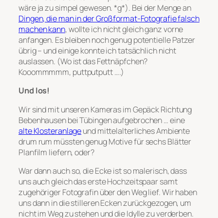
wäre ja zu simpel gewesen. *g*). Bei der Menge an
Dingen, die man in der Großformat-Fotografie falsch
machen kann
, wollte ich nicht gleich ganz vorne
anfangen. Es bleiben noch genug potentielle Patzer
übrig – und einige konnte ich tatsächlich nicht
auslassen. (Wo ist das Fettnäpfchen?
Kooommmmm, puttputputt ….)
Und los!
Wir sind mit unseren Kameras im Gepäck Richtung
Bebenhausen bei Tübingen aufgebrochen … eine
alte Klosteranlage
und mittelalterliches Ambiente
drum rum müssten genug Motive für sechs Blätter
Planfilm liefern, oder?
War dann auch so, die Ecke ist so malerisch, dass
uns auch gleich das erste Hochzeitspaar samt
zugehöriger Fotografin über den Weg lief. Wir haben
uns dann in die stilleren Ecken zurückgezogen, um
nicht im Weg zu stehen und die Idylle zu verderben.