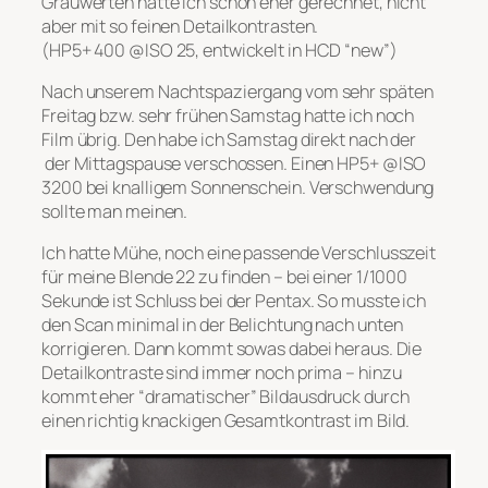
Grauwerten hatte ich schon eher gerechnet, nicht
aber mit so feinen Detailkontrasten.
(HP5+ 400 @ISO 25, entwickelt in HCD “new”)
Nach unserem Nachtspaziergang vom sehr späten
Freitag bzw. sehr frühen Samstag hatte ich noch
Film übrig. Den habe ich Samstag direkt nach der
der Mittagspause verschossen. Einen HP5+ @ISO
3200 bei knalligem Sonnenschein. Verschwendung
sollte man meinen.
Ich hatte Mühe, noch eine passende Verschlusszeit
für meine Blende 22 zu finden – bei einer 1/1000
Sekunde ist Schluss bei der Pentax. So musste ich
den Scan minimal in der Belichtung nach unten
korrigieren. Dann kommt sowas dabei heraus. Die
Detailkontraste sind immer noch prima – hinzu
kommt eher “dramatischer” Bildausdruck durch
einen richtig knackigen Gesamtkontrast im Bild.