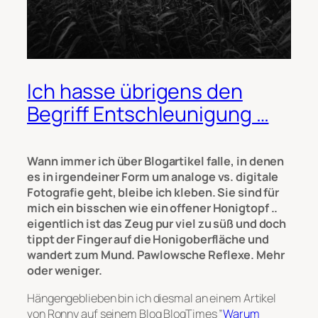
Ich hasse übrigens den
Begriff Entschleunigung …
Wann immer ich über Blogartikel falle, in denen
es in irgendeiner Form um analoge vs. digitale
Fotografie geht, bleibe ich kleben. Sie sind für
mich ein bisschen wie ein offener Honigtopf ..
eigentlich ist das Zeug pur viel zu süß und doch
tippt der Finger auf die Honigoberfläche und
wandert zum Mund. Pawlowsche Reflexe. Mehr
oder weniger.
Hängengeblieben bin ich diesmal an einem Artikel
von Ronny auf seinem Blog
BlogTimes
”
Warum