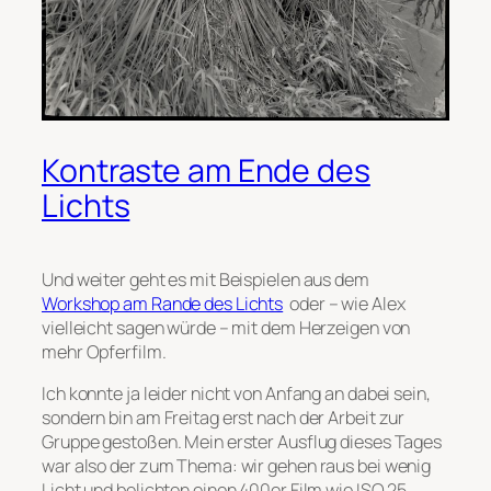
Kontraste am Ende des
Lichts
Und weiter geht es mit Beispielen aus dem
Workshop am Rande des Lichts
oder – wie Alex
vielleicht sagen würde – mit dem Herzeigen von
mehr Opferfilm.
Ich konnte ja leider nicht von Anfang an dabei sein,
sondern bin am Freitag erst nach der Arbeit zur
Gruppe gestoßen. Mein erster Ausflug dieses Tages
war also der zum Thema: wir gehen raus bei wenig
Licht und belichten einen 400er Film wie ISO 25.