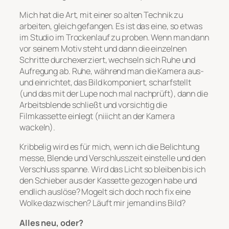
Mich hat die Art, mit einer so alten Technik zu
arbeiten, gleich gefangen. Es ist das eine, so etwas
im Studio im Trockenlauf zu proben. Wenn man dann
vor seinem Motiv steht und dann die einzelnen
Schritte durchexerziert, wechseln sich Ruhe und
Aufregung ab. Ruhe, während man die Kamera aus-
und einrichtet, das Bild komponiert, scharfstellt
(und das mit der Lupe noch mal nachprüft), dann die
Arbeitsblende schließt und vorsichtig die
Filmkassette einlegt (niiicht an der Kamera
wackeln).
Kribbelig wird es für mich, wenn ich die Belichtung
messe, Blende und Verschlusszeit einstelle und den
Verschluss spanne. Wird das Licht so bleiben bis ich
den Schieber aus der Kassette gezogen habe und
endlich auslöse? Mogelt sich doch noch fix eine
Wolke dazwischen? Läuft mir jemand ins Bild?
Alles neu, oder?