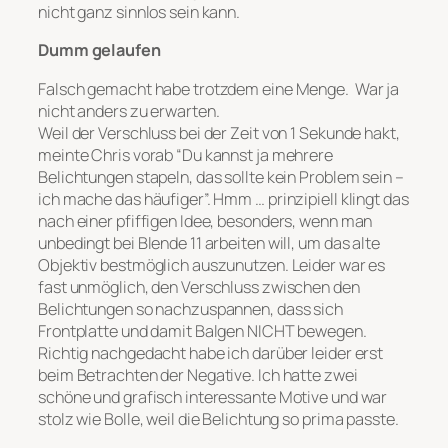
nicht ganz sinnlos sein kann.
Dumm gelaufen
Falsch gemacht habe trotzdem eine Menge. War ja
nicht anders zu erwarten.
Weil der Verschluss bei der Zeit von 1 Sekunde hakt,
meinte Chris vorab “Du kannst ja mehrere
Belichtungen stapeln, das sollte kein Problem sein –
ich mache das häufiger”. Hmm … prinzipiell klingt das
nach einer pfiffigen Idee, besonders, wenn man
unbedingt bei Blende 11 arbeiten will, um das alte
Objektiv bestmöglich auszunutzen. Leider war es
fast unmöglich, den Verschluss zwischen den
Belichtungen so nachzuspannen, dass sich
Frontplatte und damit Balgen NICHT bewegen.
Richtig nachgedacht habe ich darüber leider erst
beim Betrachten der Negative. Ich hatte zwei
schöne und grafisch interessante Motive und war
stolz wie Bolle, weil die Belichtung so prima passte.