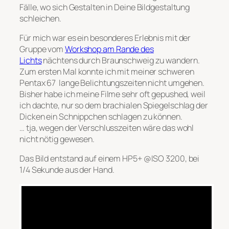
Fälle, wo sich Gestalten in Deine Bildgestaltung
schleichen.
Für mich war es ein besonderes Erlebnis mit der
Gruppe vom
Workshop am Rande des
Lichts
nächtens durch Braunschweig zu wandern.
Zum ersten Mal konnte ich mit meiner schweren
Pentax 67 lange Belichtungszeiten nicht umgehen.
Bisher habe ich meine Filme sehr oft gepushed, weil
ich dachte, nur so dem brachialen Spiegelschlag der
Dicken ein Schnippchen schlagen zu können.
… tja, wegen der Verschlusszeiten wäre das wohl
nicht nötig gewesen.
Das Bild entstand auf einem HP5+ @ISO 3200, bei
1/4 Sekunde aus der Hand.