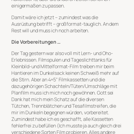
einigermaßen zu passen.
Damit wäre ich jetzt – zumindest was die
Ausrüstung betrifft – großformat-tauglich. An dem
Rest will und muss ich noch arbeiten.
Die Vorbereitungen …
Der Tag gestern war also voll mit Lern- und Oho-
Erlebnissen. Filmspulen und Tageslichttanks für
Kleinbild-und Mittelformat-Film treiben mir beim
Hantieren im Dunkelsack keinen Schweiß mehr auf
die Stirn. Aber an 4×5” Filmkassetten und die
dazugehörigen Schachteln/Tüten/Umschläge mit
Planfilm muss ich mich noch gewöhnen. Gott sei
Dank hat mich mein Schatz auf die diversen
Tütchen, Trennblätchen und Tesafilmstreifen, die
mir im Dunkeln begegnen würden, vorbereitet.
Zumindest habe ich es geschafft, alle Kassetten
fehlerfrei zu befüllen (Ich musste ja auch gleich drei
verschiedene Sorten Film probieren. Alles andere