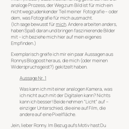
analoge Prozess, der Weg zum Bild ist für mich ein
nicht wegzudenkender Teil meiner Fotografie – oder
dem, was Fotografie für mich ausmacht.
(Ich sage bewusst für
mich
. Andere arbeiten anders,
haben Spaß daran und bringen faszinierende Bilder
mit – ich beziehe mich hier auf mein eigenes
Empfinden.)
Exemplarisch greife ich mir ein paar Aussagen aus
Ronnys Blogpost heraus, die mich (oder meinen
Widerspruchsgeist?) gekitzelt haben.
Aussage Nr. 1
Was kann ich mit einer analogen Kamera, was
ich nicht auch mit der Digitalen kann? Nichts
kann ich besser! Beide nehmen “Licht” auf –
einziger Unterschied, die eine auf Film, die
andere auf eine Pixelfläche.
Jein, lieber Ronny. Im Bezug aufs Motiv hast Du