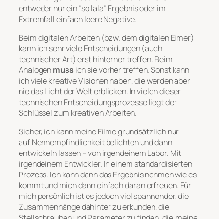
entweder nur ein “so lala” Ergebnis oder im
Extremfall einfach leere Negative.
Beim digitalen Arbeiten (bzw. dem digitalen Eimer)
kann ich sehr viele Entscheidungen (auch
technischer Art) erst hinterher treffen. Beim
Analogen
muss
ich sie vorher treffen. Sonst kann
ich viele kreative Visionen haben, die werden aber
nie das Licht der Welt erblicken. In vielen dieser
technischen Entscheidungsprozesse liegt der
Schlüssel zum kreativen Arbeiten.
Sicher, ich kann meine Filme grundsätzlich nur
auf Nennempfindlichkeit belichten und dann
entwickeln lassen – von irgendeinem Labor. Mit
irgendeinem Entwickler. In einem standardisierten
Prozess. Ich kann dann das Ergebnis nehmen wie es
kommt und mich dann einfach daran erfreuen. Für
mich persönlich ist es jedoch viel spannender, die
Zusammenhänge dahinter zu erkunden, die
Stellschrauben und Parameter zu finden, die meine