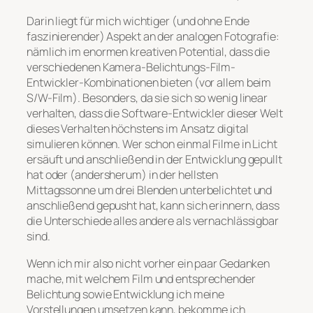
Darin liegt für mich wichtiger (und ohne Ende
faszinierender) Aspekt an der analogen Fotografie:
nämlich im enormen kreativen Potential, dass die
verschiedenen Kamera-Belichtungs-Film-
Entwickler-Kombinationen bieten (vor allem beim
S/W-Film). Besonders, da sie sich so wenig linear
verhalten, dass die Software-Entwickler dieser Welt
dieses Verhalten höchstens im Ansatz digital
simulieren können. Wer schon einmal Filme in Licht
ersäuft und anschließend in der Entwicklung gepullt
hat oder (andersherum) in der hellsten
Mittagssonne um drei Blenden unterbelichtet und
anschließend gepusht hat, kann sich erinnern, dass
die Unterschiede alles andere als vernachlässigbar
sind.
Wenn ich mir also nicht vorher ein paar Gedanken
mache, mit welchem Film und entsprechender
Belichtung sowie Entwicklung ich meine
Vorstellungen umsetzen kann, bekomme ich