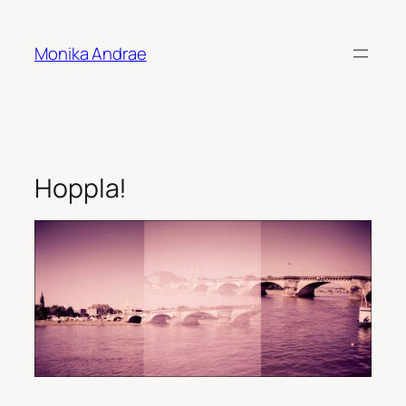
Skip
to
Monika Andrae
content
Hoppla!