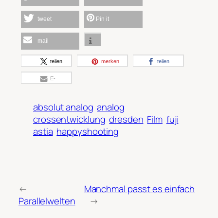
tweet
Pin it
mail
teilen
merken
teilen
E-
Mail
absolut analog
analog
crossentwicklung
dresden
Film
fuji
astia
happyshooting
←
Manchmal passt es einfach
Parallelwelten
→