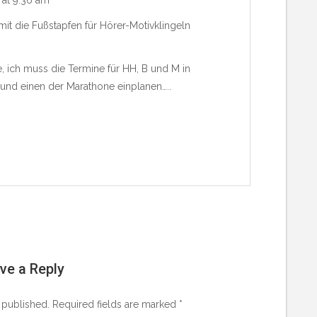
at 9:36 am
amit die Fußstapfen für Hörer-Motivklingeln
.
e, ich muss die Termine für HH, B und M in
 und einen der Marathone einplanen…..
ve a Reply
 published.
Required fields are marked
*