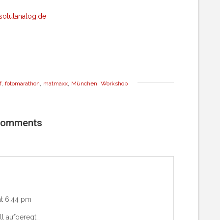
solutanalog.de
,
,
,
,
f
fotomarathon
matmaxx
München
Workshop
comments
at 6:44 pm
ell aufgeregt…