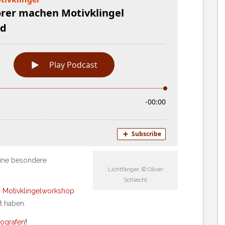
ine besondere
Lichtfänger, © Oliver
Schlecht
n
Motivklingelworkshop
t haben.
tografen
!