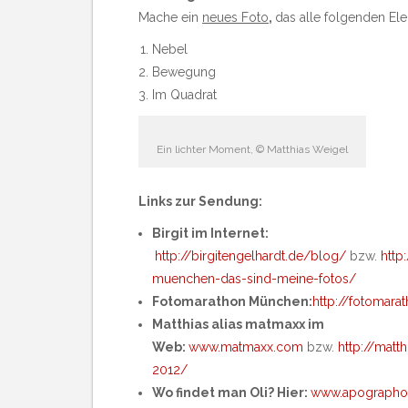
Mache ein
neues Foto
,
das alle folgenden Ele
Nebel
Bewegung
Im Quadrat
Ein lichter Moment, © Matthias Weigel
Links zur Sendung:
Birgit im Internet:
http://birgitengelhardt.de/blog/
bzw.
http
muenchen-das-sind-meine-fotos/
Fotomarathon München:
http://fotomar
Matthias alias matmaxx im
Web:
www.matmaxx.com
bzw.
http://mat
2012/
Wo findet man Oli? Hier:
www.apographo