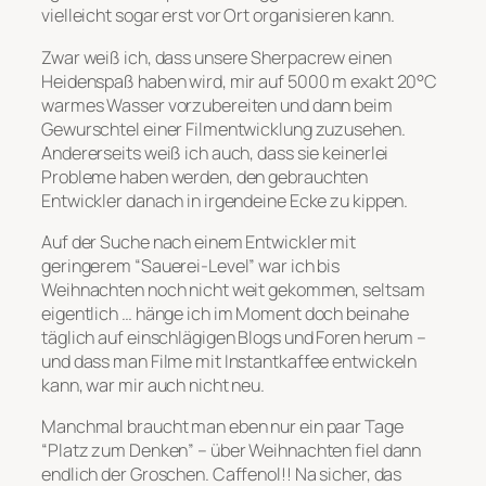
vielleicht sogar erst vor Ort organisieren kann.
Zwar weiß ich, dass unsere Sherpacrew einen
Heidenspaß haben wird, mir auf 5000 m exakt 20°C
warmes Wasser vorzubereiten und dann beim
Gewurschtel einer Filmentwicklung zuzusehen.
Andererseits weiß ich auch, dass sie keinerlei
Probleme haben werden, den gebrauchten
Entwickler danach in irgendeine Ecke zu kippen.
Auf der Suche nach einem Entwickler mit
geringerem “Sauerei-Level” war ich bis
Weihnachten noch nicht weit gekommen, seltsam
eigentlich … hänge ich im Moment doch beinahe
täglich auf einschlägigen Blogs und Foren herum –
und dass man Filme mit Instantkaffee entwickeln
kann, war mir auch nicht neu.
Manchmal braucht man eben nur ein paar Tage
“Platz zum Denken” – über Weihnachten fiel dann
endlich der Groschen. Caffenol!! Na sicher, das