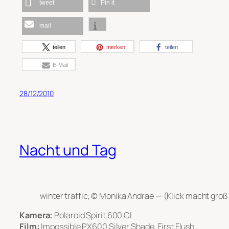
tweet
Pin it
mail
teilen
merken
teilen
E-Mail
28/12/2010
Nacht und Tag
winter traffic, © Monika Andrae — (Klick macht groß 
Kamera:
Polaroid Spirit 600 CL
Film:
Impossible PX600 Silver Shade, First Flush