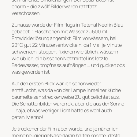
enorm – die zwölf Bilder waren ratzfatz
verschossen.
Zuhause wurde der Film flugs in Tetenal Neofin Blau
gebadet. 1 Fläschchen mit Wasser zu 500 ml
Entwicklerlösung angemixt, Film vorwässern, bei
20°C gut 22 Minuten entwickeln, ca 1 Mal je Minute
schwenken, stoppen, fixieren wie üblich, wässern
wie üblich, ein bisschen Netzmittel ins letzte
Badewasser, tropfnass aufhängen … und gucken obs
was geworden ist.
Auf den ersten Blick war ich schon wieder
enttäuscht, was da von der Lampe in meiner Küche
baumelte sah streckenweise ZU gut belichtet aus.
Die Schattenbilder waren ok, aber die aus der Sonne
… naja, etwas weniger Licht hätte es wohl auch
getan. Menno!
Je trockener der Film aber wurde, und je näher ich
meine neugierige Nase daran halten konnte, desto