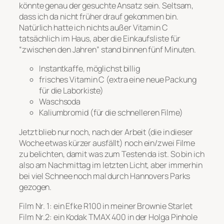
könnte genau der gesuchte Ansatz sein. Seltsam,
dass ich da nicht früher drauf gekommen bin.
Natürlich hatte ich nichts außer Vitamin C
tatsächlich im Haus, aber die Einkaufsliste für
“zwischen den Jahren” stand binnen fünf Minuten.
Instantkaffe, möglichst billig
frisches Vitamin C (extra eine neue Packung
für die Laborkiste)
Waschsoda
Kaliumbromid (für die schnelleren Filme)
Jetzt blieb nur noch, nach der Arbeit (die in dieser
Woche etwas kürzer ausfällt) noch ein/zwei Filme
zu belichten, damit was zum Testen da ist. So bin ich
also am Nachmittag im letzten Licht, aber immerhin
bei viel Schnee noch mal durch Hannovers Parks
gezogen.
Film Nr. 1: ein Efke R100 in meiner Brownie Starlet
Film Nr.2: ein Kodak TMAX 400 in der Holga Pinhole