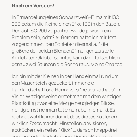
Noch ein Versuch!
In Ermangelung eines Schwarzweiß-Films mit ISO
200 bekam die Kleine einen Efke 100 in den Bauch.
Den auf ISO 200 zu pushen würde ja wohl kein
Problem sein, oder? Außerdem hatte ich mir fest
vorgenommen, den Schieber diesmal auf die
größere der beiden Blendenöffnungen zu stellen.
Am letzten Oktobersonntag kam dann tatsächlich
genau zwei Stunden die Sonne raus. Meine Chance.
Ich bin mit der Kleinen in der Hand einmal rund um
den Maschteich gezuckelt, immer die
Parklandschaft und Hannovers “neues Rathaus” im
Visier. Witzigerweise erntet man mit dem winzigen
Plastikding zwar eine Menge neugieriger Blicke,
richtig ernst nehmen tut einen aber niemand. Es
rechnet wohl keiner damit, dass dieses Kästchen
wirklich Fotos macht. Hinstellen, anvisieren,
abdrücken, ein helles “Klick” … danach knapp drei
schnarrende Umdrehungen: Der Spaßfaktor ist