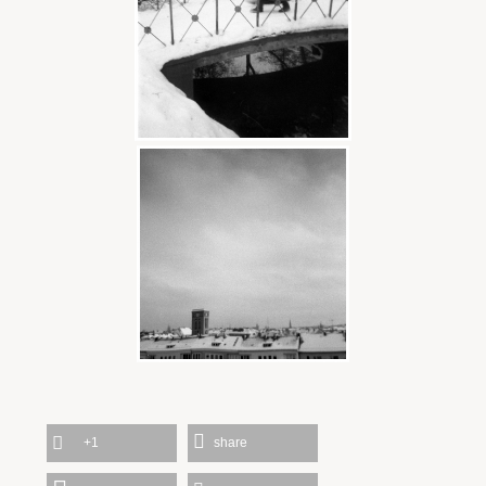
+1
share