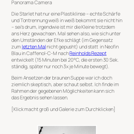
Panorama Camera
Die Starlet hat nur eine Plastiklinse – echte Schärfe
und Tontrennung weiß in weiß bekommt sie nicht hin
– sei’s drum, irgendwie ist mir die Kleine trotzdem
ans Herz gewachsen. Mal sehen also, wie sich unter
den Umständen der Efke schlägt (im Gegensatz
zum
letzten Mal
nicht gepusht) und statt in Neofin
Blau in Caffenol-C-M nach
Reinholds Rezept
entwickelt (15 Minuten bei 20°C, die ersten 30 Sek.
ständig, später nur noch 3x je Minute bewegt).
Beim Ansetzen der braunen Suppe war ich doch
ziemlich skeptisch, aber schaut selbst. Ich finde im
Rahmen der gegebenen Möglichkeiten kann sich
das Ergebnis sehen lassen.
[Klick macht groß und Galerie zum Durchklicken]