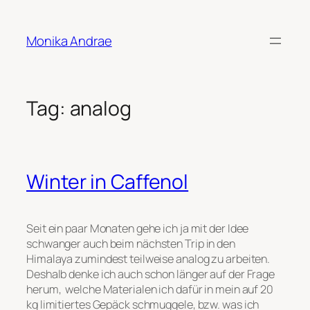
Skip
to
Monika Andrae
content
Tag:
analog
Winter in Caffenol
Seit ein paar Monaten gehe ich ja mit der Idee
schwanger auch beim nächsten Trip in den
Himalaya zumindest teilweise analog zu arbeiten.
Deshalb denke ich auch schon länger auf der Frage
herum, welche Materialen ich dafür in mein auf 20
kg limitiertes Gepäck schmuggele, bzw. was ich