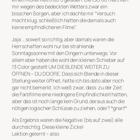
mir wegen des bedeckten Wetters zwar ein
bisschen Sorgen, aber ich dachte mir “Versuch
macht klug, schließlich hatten die damals auch
keine empfindlicheren Filme”.
Jaja … soweit so richtig, aber damals waren die
Herrschaften wohl nur bei strahlende
Sonntagssonne mit den Dingern unterwegs. Vor
allem aber haben die wohl den kleinen Schieber auf
13 Color gestellt UM DIE BLENDE WEITER ZU
ÖFFNEN – DU DOOFIE. Dass sich Blende in dieser
Stellung weiter öffnet, hatte ich bis dato aber noch
gar nicht bemerkt. Ich weiß zwar, dass zu der Zeit
die Farbfilme eine niedrigere Empfindlichkeit hatten,
aber das ist noch lange kein Grund, daraus auch die
nötigen logischen Schlüsse zu ziehen, oder? *gnarf*
Als Ergebnis waren die Negative (bis auf zwei) alle
durchsichtig. Diese kleine Zicke!
Lektion gelernt – also