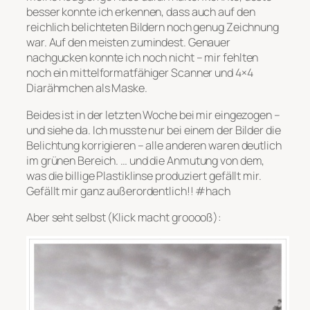
besser konnte ich erkennen, dass auch auf den
reichlich belichteten Bildern noch genug Zeichnung
war. Auf den meisten zumindest. Genauer
nachgucken konnte ich noch nicht – mir fehlten
noch ein mittelformatfähiger Scanner und 4×4
Diarähmchen als Maske.
Beides ist in der letzten Woche bei mir eingezogen –
und siehe da. Ich musste nur bei einem der Bilder die
Belichtung korrigieren – alle anderen waren deutlich
im grünen Bereich. … und die Anmutung von dem,
was die billige Plastiklinse produziert gefällt mir.
Gefällt mir ganz außerordentlich!! #hach
Aber seht selbst (Klick macht grooooß):