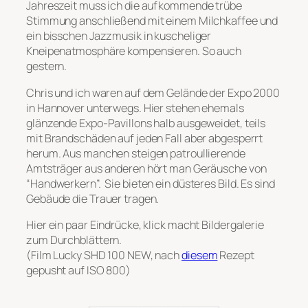
Jahreszeit muss ich die aufkommende trübe
Stimmung anschließend mit einem Milchkaffee und
ein bisschen Jazzmusik in kuscheliger
Kneipenatmosphäre kompensieren. So auch
gestern.
Chris und ich waren auf dem Gelände der Expo 2000
in Hannover unterwegs. Hier stehen ehemals
glänzende Expo-Pavillons halb ausgeweidet, teils
mit Brandschäden auf jeden Fall aber abgesperrt
herum. Aus manchen steigen patroullierende
Amtsträger aus anderen hört man Geräusche von
“Handwerkern”. Sie bieten ein düsteres Bild. Es sind
Gebäude die Trauer tragen.
Hier ein paar Eindrücke, klick macht Bildergalerie
zum Durchblättern.
(Film Lucky SHD 100 NEW, nach
diesem
Rezept
gepusht auf ISO 800)