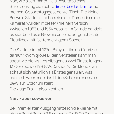
Nun, wie auch immer … als Resultat dieses
Streifzugs lag die rechte
dieser beiden Damen
auf
meinem Geburtstagsgeschenke-Tisch. Die kleine
Brownie Starlet ist schon eine alte Dame, denn die
Kameras wurden in dieser (meiner) Version
zwischen 1953 und 1954 gebaut. Im Grunde handelt
es sich bei dieser Brownie um eine aufgehübschte
Plastikbox mit (seitenrichtigem) Sucher.
Die Starlet nimmt 127er Babyrollfilm und fabriziert
darauf 4x4cm große Bilder. Verstellen kann man
sogut wie nichts – es gibt genau zwei Einstellungen:
13 Color sowie 14 B & W. Das war’s. Die kluge Frau
schaut sich natürlich als Erstes genau an, was
passiert, wenn man das kleine Schieberchen von
B&W auf Color umstellt.
Die kluge Frau … also nicht ich.
Naiv – aber sowas von.
Bei ihrem ersten Ausgang hatte ich die Kleine mit
einem Rollei Retro 80 S geladen. Die ISO 80 machten