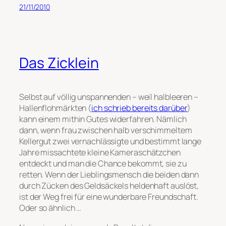
21/11/2010
Das Zicklein
Selbst auf völlig unspannenden – weil halbleeren –
Hallenflohmärkten (
ich schrieb bereits darüber
)
kann einem mithin Gutes widerfahren. Nämlich
dann, wenn frau zwischen halb verschimmeltem
Kellergut zwei vernachlässigte und bestimmt lange
Jahre missachtete kleine Kameraschätzchen
entdeckt und man die Chance bekommt, sie zu
retten. Wenn der Lieblingsmensch die beiden dann
durch Zücken des Geldsäckels heldenhaft auslöst,
ist der Weg frei für eine wunderbare Freundschaft.
Oder so ähnlich …