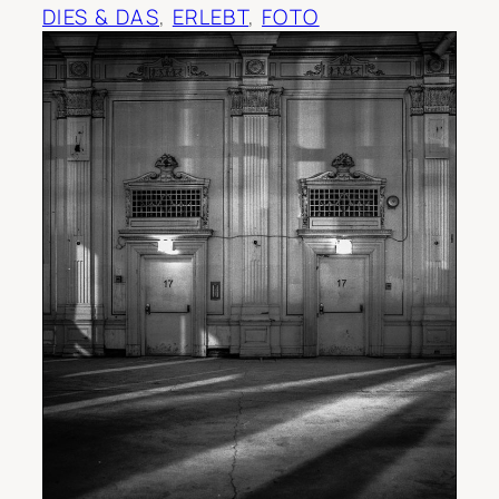
DIES & DAS
, 
ERLEBT
, 
FOTO