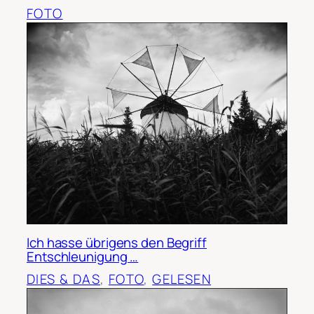
FOTO
Ich hasse übrigens den Begriff
Entschleunigung …
DIES & DAS
, 
FOTO
, 
GELESEN