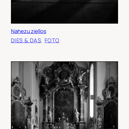
Nahezu ziellos
DIES & DAS
, 
FOTO